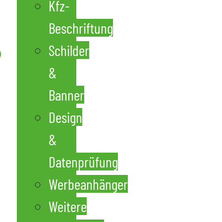
Kfz-
Beschriftung
Schilder
&
Banner
Design
&
Datenprüfung
Werbeanhänger
Weitere