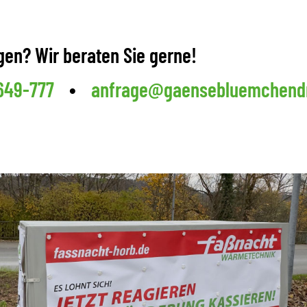
gen? Wir beraten Sie gerne!
•
649-777
anfrage@gaensebluemchend